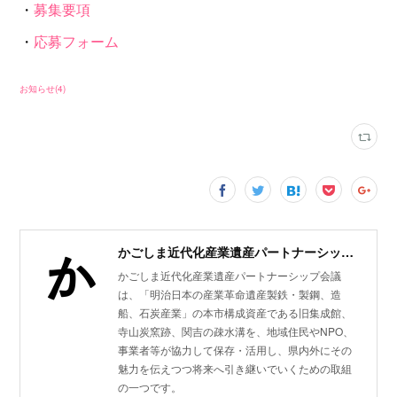
・
募集要項
・
応募フォーム
お知らせ
(
4
)
かごしま近代化産業遺産パートナーシップ会議
かごしま近代化産業遺産パートナーシップ会議
は、「明治日本の産業革命遺産製鉄・製鋼、造
船、石炭産業」の本市構成資産である旧集成館、
寺山炭窯跡、関吉の疎水溝を、地域住民やNPO、
事業者等が協力して保存・活用し、県内外にその
魅力を伝えつつ将来へ引き継いでいくための取組
の一つです。