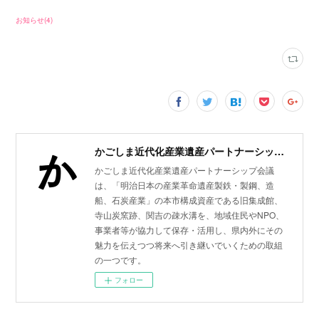
お知らせ
(
4
)
かごしま近代化産業遺産パートナーシップ会議
かごしま近代化産業遺産パートナーシップ会議
は、「明治日本の産業革命遺産製鉄・製鋼、造
船、石炭産業」の本市構成資産である旧集成館、
寺山炭窯跡、関吉の疎水溝を、地域住民やNPO、
事業者等が協力して保存・活用し、県内外にその
魅力を伝えつつ将来へ引き継いでいくための取組
の一つです。
フォロー