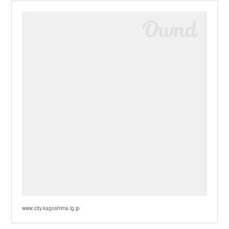
www.city.kagoshima.lg.jp